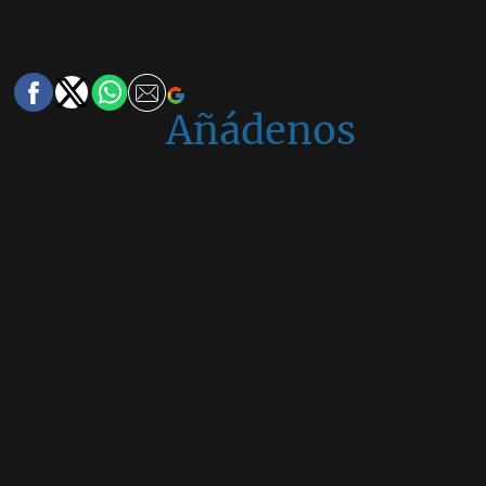
Añádenos
en
Google