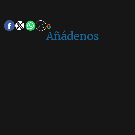
Añádenos
en
Google