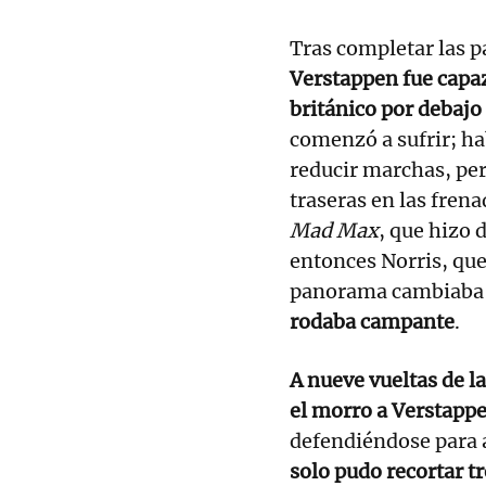
Tras completar las p
Verstappen fue capaz
británico por debajo 
comenzó a sufrir; h
reducir marchas, per
traseras en las fren
Mad Max
, que hizo 
entonces Norris, que 
panorama cambiaba 
rodaba campante
.
A nueve vueltas de l
el morro a Verstapp
defendiéndose para a
solo pudo recortar tr