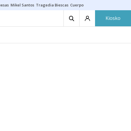
uesas
Mikel Santos
Tragedia Biescas
Cuerpo ría
Inmigración Bizkaia
Kiosko