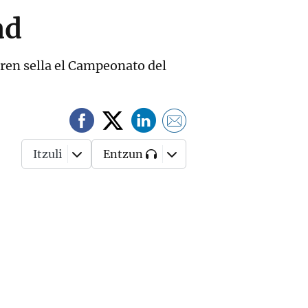
ad
ren sella el Campeonato del
Itzuli
Entzun