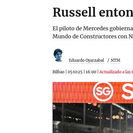
Russell enton
El piloto de Mercedes gobiern
Mundo de Constructores con No
Eduardo Oyarzabal
NTM
Bilbao
|
05·10·25
|
16:00
|
Actualizado a las 