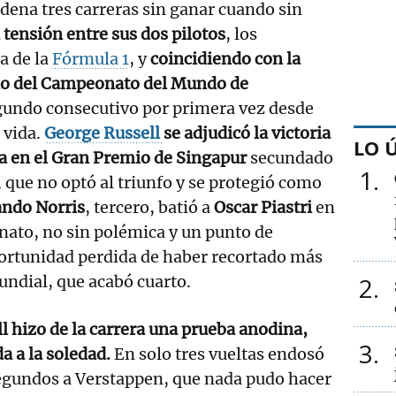
ena tres carreras sin ganar cuando sin
tensión entre sus dos pilotos
, los
a de la
Fórmula 1
, y
coincidiendo con la
ulo del Campeonato del Mundo de
egundo consecutivo por primera vez desde
 vida.
George Russell
se adjudicó la victoria
LO 
a en el Gran Premio de Singapur
secundado
1
, que no optó al triunfo y se protegió como
ando Norris
, tercero, batió a
Oscar Piastri
en
onato, no sin polémica y un punto de
portunidad perdida de haber recortado más
Mundial, que acabó cuarto.
2
l hizo de la carrera una prueba anodina,
3
a a la soledad.
En solo tres vueltas endosó
egundos a Verstappen, que nada pudo hacer