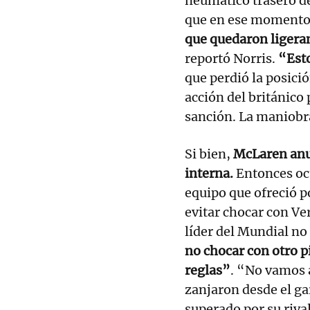
neumático trasero de
que en ese momento 
que quedaron liger
reportó Norris.
“Esto
que perdió la posici
acción del británico
sanción. La maniobr
Si bien,
McLaren anun
interna.
Entonces ocu
equipo que ofreció p
evitar chocar con Ve
líder del Mundial no
no chocar con otro p
reglas”
. “No vamos 
zanjaron desde el ga
superado por su rival