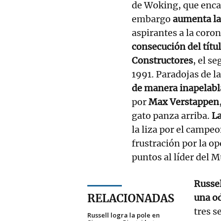
de Woking, que encad
embargo
aumenta la 
aspirantes a la coron
consecución del tít
Constructores
, el s
1991. Paradojas de la
de manera inapelabl
por
Max Verstappen
gato panza arriba.
L
la liza por el campe
frustración por la o
puntos al líder del 
Russel
RELACIONADAS
una od
tres s
Russell logra la pole en