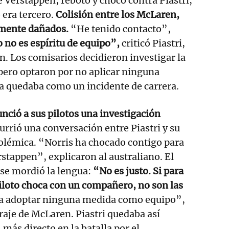
 Verstappen, rebotó y chocó contra Piastri,
era tercero.
Colisión entre los McLaren,
amente dañados.
“He tenido contacto”,
 no es espíritu de equipo”,
criticó Piastri,
ón. Los comisarios decidieron investigar la
 pero optaron por no aplicar ninguna
a quedaba como un incidente de carrera.
ció a sus pilotos una investigación
rrió una conversación entre Piastri y su
olémica. “Norris ha chocado contigo para
rstappen”, explicaron al australiano. El
 se mordió la lengua:
“No es justo. Si para
iloto choca con un compañero, no son las
a adoptar ninguna medida como equipo”,
raje de McLaren. Piastri quedaba así
 más directo en la batalla por el