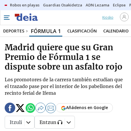
Robos en playas
Guardias Osakidetza
ADN Lezama
Eclipse
Kiosko
FÓRMULA 1
DEPORTES
CLASIFICACIÓN
CALENDARIO
Madrid quiere que su Gran
Premio de Fórmula 1 se
dispute sobre un asfalto rojo
Los promotores de la carrera también estudian que
el trazado pase por el interior de los pabellones del
recinto ferial de Ifema
Añádenos en Google
Itzuli
Entzun