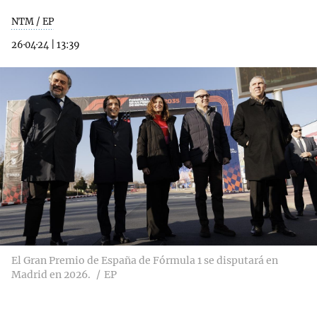
NTM / EP
26·04·24
|
13:39
El Gran Premio de España de Fórmula 1 se disputará en
Madrid en 2026.
EP