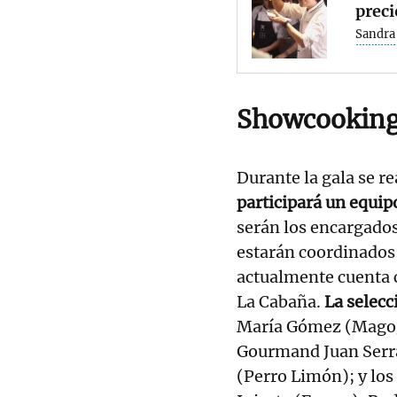
preci
Sandra
Showcookin
Durante la gala se r
participará un equip
serán los encargados 
estarán coordinados
actualmente cuenta c
La Cabaña.
La selecc
María Gómez (Magoga
Gourmand Juan Serra
(Perro Limón); y lo