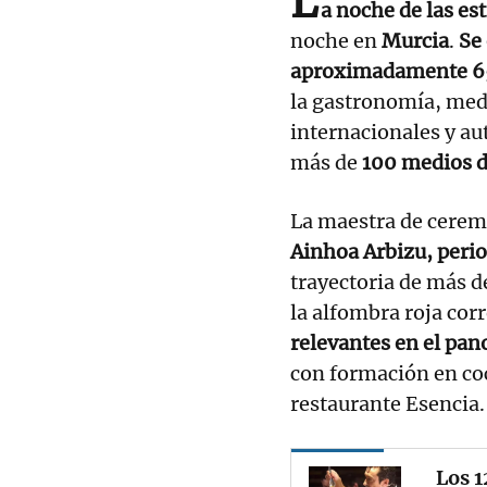
L
a noche de las es
noche en
Murcia
.
Se
aproximadamente 6
la gastronomía, med
internacionales y au
más de
100 medios d
La maestra de ceremo
Ainhoa Arbizu, peri
trayectoria de más d
la alfombra roja corr
relevantes en el pa
con formación en coc
restaurante Esencia.
Los 1