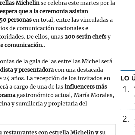
trellas Michelin
se celebra este martes por la
 espera que a la ceremonia asistan
50 personas
en total, entre las vinculadas a
ios de comunicación nacionales e
toridades. De ellos, unas
200 serán chefs
y
e comunicación..
nias de la gala de las estrellas Michel será
odista y presentadora
con una destacada
LO 
e 24 años. La recepción de los invitados en
erá a cargo de una de las
influencers más
1
norama
gastronómico actual, María Morales,
ina y sumillería y propietaria del
2
2 restaurantes con estrella Michelin y su