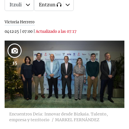
Itzuli
Entzun
Victoria Herrero
04·12·25
|
07:00
|
Actualizado a las 07:17
15
Encuentros Deia: Innovar desde Bizkaia. Talento,
empresa y territorio
MARKEL FERNÁNDEZ