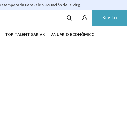
retemporada Barakaldo
Asunción de la Virgen
Casa Targaryen
Gazt
Kiosko
TOP TALENT SARIAK
ANUARIO ECONÓMICO