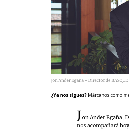
Jon Ander Egaña - Director de BASQU
¿Ya nos sigues?
Márcanos como me
J
on Ander Egaña, 
nos acompañará hoy 