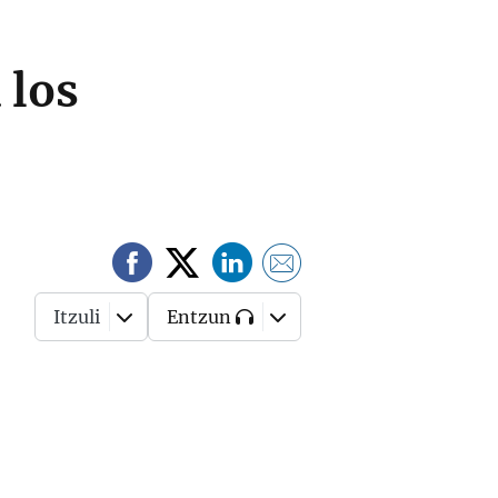
 los
Itzuli
Entzun