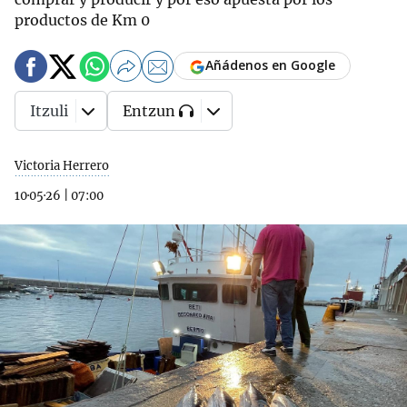
productos de Km 0
Añádenos en Google
Itzuli
Entzun
Victoria Herrero
10·05·26
|
07:00