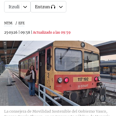
Itzuli
Entzun
NTM
EFE
25·03·26
|
09:58
|
Actualizado a las 09:59
La consejera de Movilidad Sostenible del Gobierno Vasco,