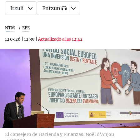
Itzuli
Entzun
NTM
EFE
12·03·26
|
12:39
|
Actualizado a las 12:42
El consejero de Hacienda y Finanzas, Noël d'Anjou