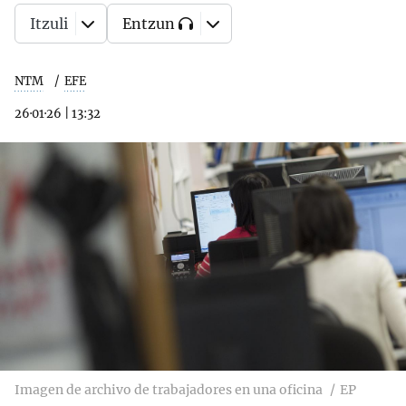
Itzuli
Entzun
NTM
EFE
26·01·26
|
13:32
Imagen de archivo de trabajadores en una oficina
EP