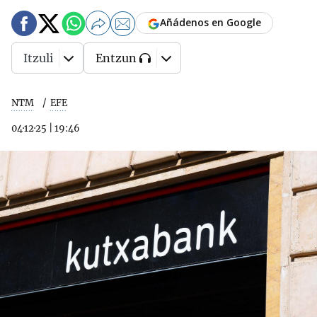
Añádenos en Google
Itzuli
Entzun
NTM
EFE
04·12·25
|
19:46