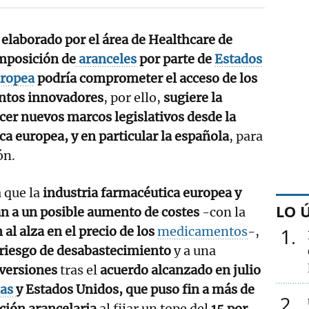
elaborado por el área de Healthcare de
imposición de
aranceles
por parte de
Estados
ropea
podría comprometer el acceso de los
entos innovadores
, por ello,
sugiere la
cer nuevos marcos legislativos desde la
ca europea, y en particular la española
, para
ón.
 que la
industria farmacéutica europea y
LO 
n a un posible aumento de costes
-con la
 al alza en el precio de los
medicamentos
-,
1
riesgo de desabastecimiento
y a una
nversiones
tras el
acuerdo alcanzado en julio
las
y Estados Unidos, que puso fin a más de
2
ción arancelaria
al fijar un tope del
15 por