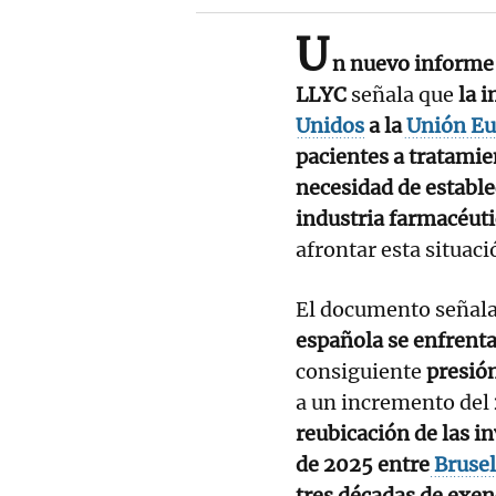
U
n nuevo informe 
LLYC
señala que
la 
Unidos
a la
Unión Eu
pacientes a tratami
necesidad de estable
industria farmacéuti
afrontar esta situaci
El documento señala
española se enfrenta
consiguiente
presión
a un incremento del
reubicación de las i
de 2025 entre
Bruse
tres décadas de exen