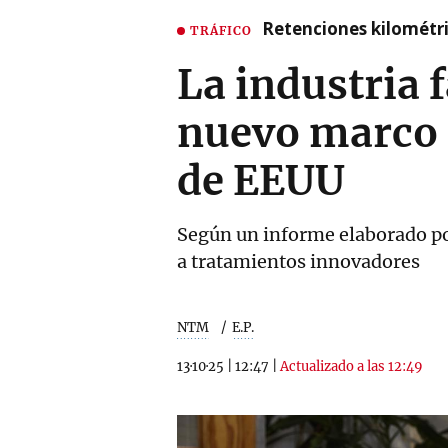
Retenciones kilométri
TRÁFICO
La industria 
nuevo marco l
de EEUU
Según un informe elaborado por
a tratamientos innovadores
NTM
E.P.
13·10·25
|
12:47
|
Actualizado a las 12:49