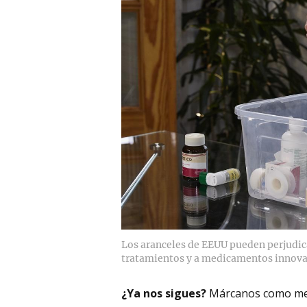
Los aranceles de EEUU pueden perjudica
tratamientos y a medicamentos innov
¿Ya nos sigues?
Márcanos como me