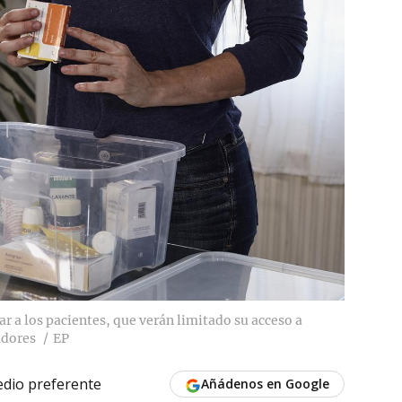
r a los pacientes, que verán limitado su acceso a
adores
EP
dio preferente
Añádenos en Google