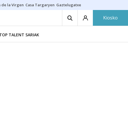
 de la Virgen
Casa Targaryen
Gaztelugatxe
Athletic
Aste Nagusia
C
Kiosko
TOP TALENT SARIAK