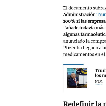
El documento subray
Administración
Tru
100% si las empresa
"añade todavía más
algunas farmacéuti
anunciado la compra 
Pfizer ha llegado a u
medicamentos en el
Trum
los m
NTM
Redefinir la