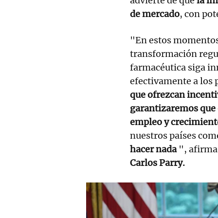
advierte de que
la im
de mercado
, con pot
"En estos momentos 
transformación regul
farmacéutica siga i
efectivamente a los 
que ofrezcan incenti
garantizaremos que 
empleo y crecimien
nuestros países com
hacer nada
", afirma
Carlos Parry.