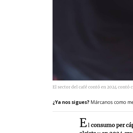
El sector del café contó en 2024 contó 
¿Ya nos sigues?
Márcanos como me
E
l
consumo per cáp