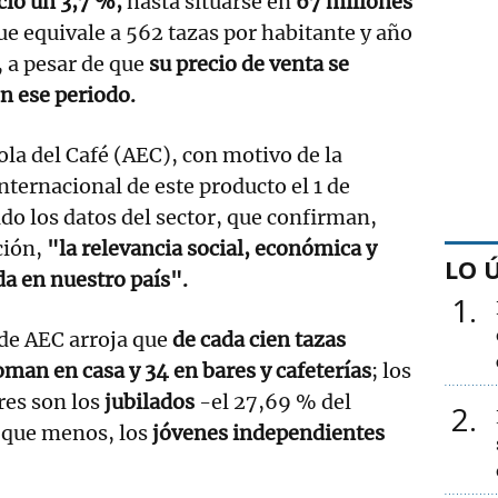
ció un 3,7 %,
hasta situarse en
67 millones
que equivale a 562 tazas por habitante y año
o, a pesar de que
su precio de venta se
n ese periodo.
la del Café (AEC), con motivo de la
nternacional de este producto el 1 de
ado los datos del sector, que confirman,
ción,
"la relevancia social, económica y
LO 
da en nuestro país".
1
 de AEC arroja que
de cada cien tazas
man en casa y 34 en bares y cafeterías
; los
es son los
jubilados
-el 27,69 % del
2
s que menos, los
jóvenes independientes