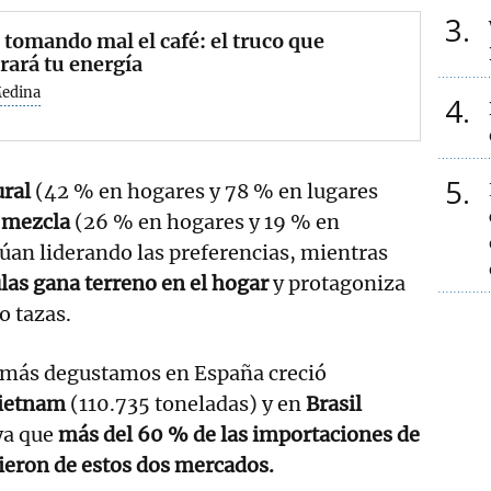
3
 tomando mal el café: el truco que
rará tu energía
Medina
4
5
ural
(42 % en hogares y 78 % en lugares
e
mezcla
(26 % en hogares y 19 % en
úan liderando las preferencias, mientras
las gana terreno en el hogar
y protagoniza
o tazas.
e más degustamos en España creció
ietnam
(110.735 toneladas) y en
Brasil
ya que
más del 60 % de las importaciones de
ieron de estos dos mercados.