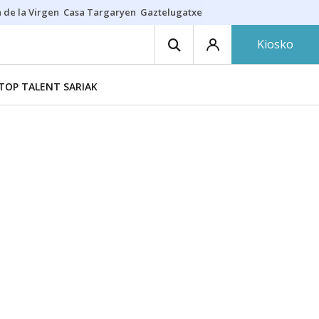
 de la Virgen
Casa Targaryen
Gaztelugatxe
Athletic
Aste Nagusia
C
Kiosko
TOP TALENT SARIAK