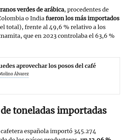
ranos verdes de arábica
, procedentes de
 Colombia o India
fueron los más importados
l total), frente al 49,6 % relativo a los
tnamita, que en 2023 controlaba el 63,6 %
uedes aprovechar los posos del café
Molino Álvarez
de toneladas importadas
ia cafetera española importó 345.274
rde de los países productores,
un 12,96 %