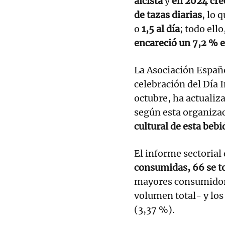
alcista
y
en 2024 cre
de tazas diarias
, lo 
o
1,5 al día
; todo ell
encareció un 7,2 % e
La Asociación Españo
celebración del Día I
octubre, ha actualiz
según esta organiza
cultural de esta bebi
El informe sectorial
consumidas, 66 se to
mayores consumidor
volumen total- y lo
(3,37 %).