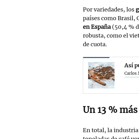
Por variedades, los
g
países como Brasil,
en España
(50,4 % de
robusta, como el vie
de cuota.
Así p
Carlos 
Un 13 % más 
En total, la industr
toneladas de café ve