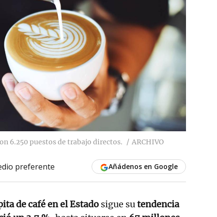
con 6.250 puestos de trabajo directos.
ARCHIVO
dio preferente
Añádenos en Google
ita de café
en el Estado
sigue su
tendencia