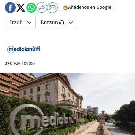
Añádenos en Google
Itzuli
Entzun
23·09·25
|
07:00