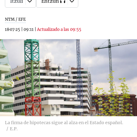
Itzuli
Entzun
NTM / EFE
18·07·25
|
09:11
|
Actualizado a las 09:55
La firma de hipotecas sigue al alza en el Estado español.
E.P.