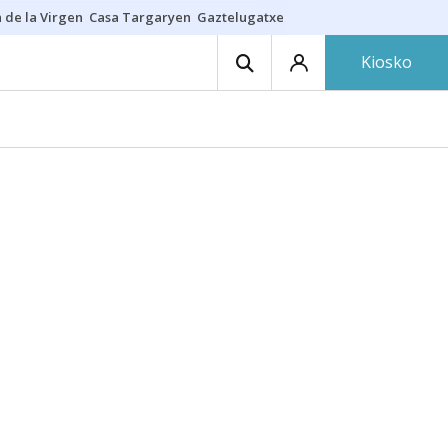
 de la Virgen
Casa Targaryen
Gaztelugatxe
Athletic
Aste Nagusia
C
Kiosko