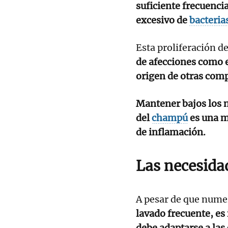
suficiente frecuenci
excesivo de
bacteria
Esta proliferación 
de afecciones como e
origen de otras comp
Mantener bajos los n
del
champú
es una m
de inflamación.
Las necesida
A pesar de que nume
lavado frecuente, es
debe adaptarse a las 