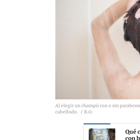
Al elegir un champú con o sin parabeno
cabelludo.
R.O.
Qué c
con b