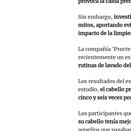
provoca la caída pre
Sin embargo,
invest
mitos, aportando evi
impacto de la limpiez
La compañía 'Procte
recientemente un es
rutinas de lavado del
Los resultados del e
estudio,
el cabello p
cinco y seis veces p
Los participantes que
su cabello tenía mej
aquellos que pasaban