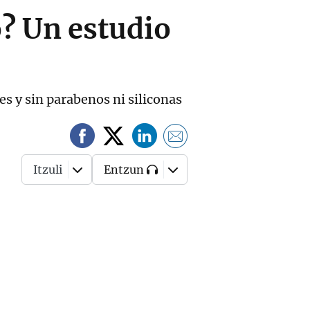
o? Un estudio
s y sin parabenos ni siliconas
Itzuli
Entzun