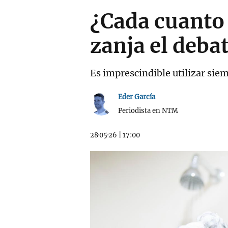
¿Cada cuanto 
zanja el deba
Es imprescindible utilizar sie
Eder García
Periodista en NTM
28·05·26
|
17:00