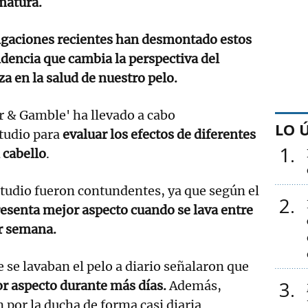
matura.
igaciones recientes han desmontado estos
dencia que cambia la perspectiva del
a en la salud de nuestro pelo.
r & Gamble' ha llevado a cabo
LO 
tudio para
evaluar los efectos de diferentes
1
 cabello
.
studio fueron contundentes, ya que según el
2
resenta mejor aspecto cuando se lava entre
or semana.
 se lavaban el pelo a diario señalaron que
3
or aspecto durante más días.
Además,
 por la ducha de forma casi diaria