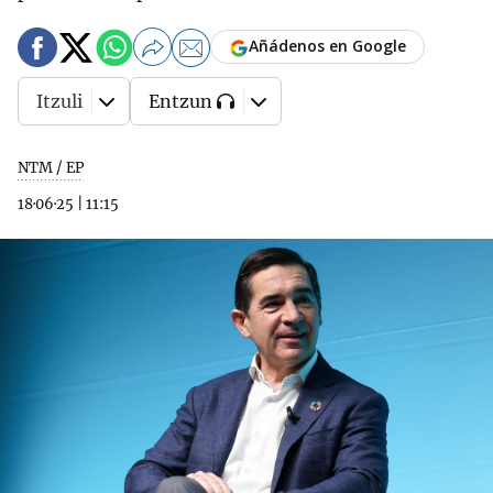
Añádenos en Google
Itzuli
Entzun
NTM / EP
18·06·25
|
11:15