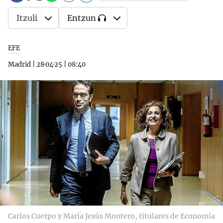
Itzuli
Entzun
EFE
Madrid
|
28·04·25
|
08:40
Carlos Cuerpo y María Jesús Montero, titulares de Economía