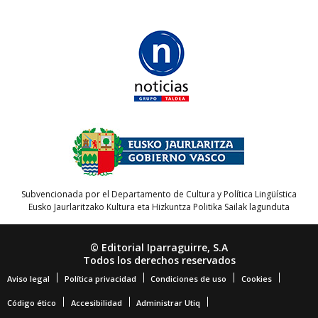
Subvencionada por el Departamento de Cultura y Política Lingüística
Eusko Jaurlaritzako Kultura eta Hizkuntza Politika Sailak lagunduta
© Editorial Iparraguirre, S.A
Todos los derechos reservados
Aviso legal
Política privacidad
Condiciones de uso
Cookies
Código ético
Accesibilidad
Administrar Utiq