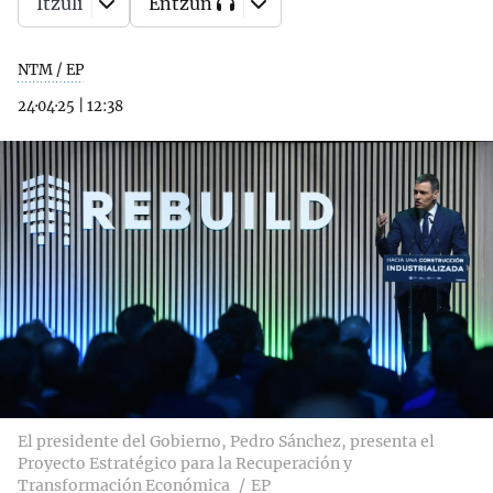
Itzuli
Entzun
NTM / EP
24·04·25
|
12:38
El presidente del Gobierno, Pedro Sánchez, presenta el
Proyecto Estratégico para la Recuperación y
Transformación Económica
EP