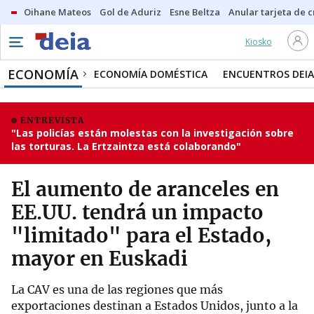
Oihane Mateos
Gol de Aduriz
Esne Beltza
Anular tarjeta de c
Kiosko
ECONOMÍA
ECONOMÍA DOMÉSTICA
ENCUENTROS DEIA
ENTREVISTA
"Las policías están molestas con la investigación sobre
las torturas. La Ertzaintza está colaborando"
El aumento de aranceles en
EE.UU. tendrá un impacto
"limitado" para el Estado,
mayor en Euskadi
La CAV es una de las regiones que más
exportaciones destinan a Estados Unidos, junto a la