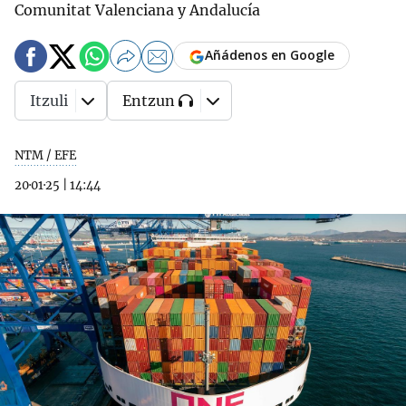
Comunitat Valenciana y Andalucía
Añádenos en Google
Itzuli
Entzun
NTM / EFE
20·01·25
|
14:44