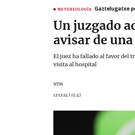
Gaztelugatxe pe
METEREOLOGÍA
Un juzgado a
avisar de una
El juez ha fallado al favor del
visita al hospital
NTM
12·12·24
|
15:47