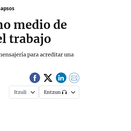
lapsos
mo medio de
el trabajo
 mensajería para acreditar una
Itzuli
Entzun