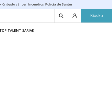
o
Cribado cáncer
Incendios
Policía de Santurtzi
Aeropuerto de Bilba
Kiosko
TOP TALENT SARIAK