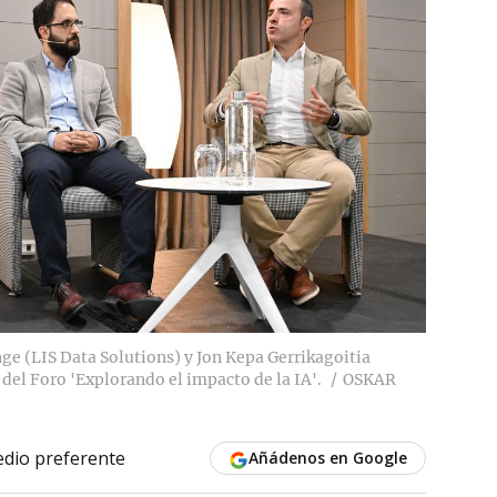
e (LIS Data Solutions) y Jon Kepa Gerrikagoitia
del Foro 'Explorando el impacto de la IA'.
OSKAR
dio preferente
Añádenos en Google