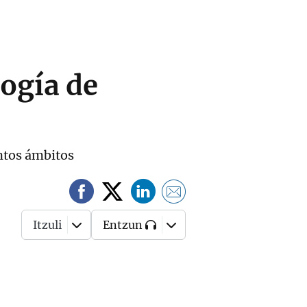
logía de
intos ámbitos
Itzuli
Entzun