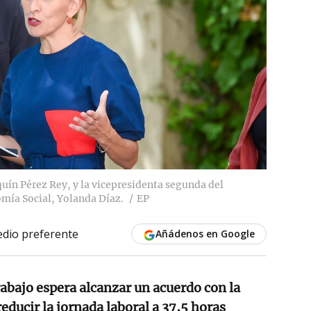
quín Pérez Rey, y la vicepresidenta segunda del
mía Social, Yolanda Díaz.
EP
dio preferente
Añádenos en Google
rabajo espera alcanzar un acuerdo con la
educir la jornada laboral a 37,5 horas