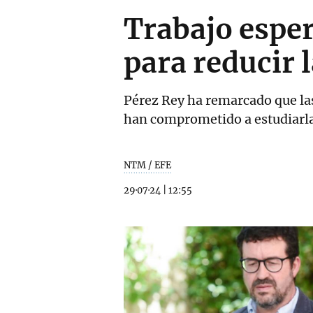
Trabajo esper
para reducir l
Pérez Rey ha remarcado que las
han comprometido a estudiarla 
NTM / EFE
29·07·24
|
12:55