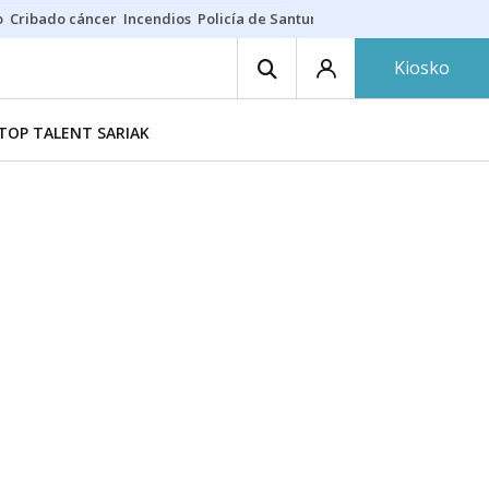
o
Cribado cáncer
Incendios
Policía de Santurtzi
Aeropuerto de Bilba
Kiosko
TOP TALENT SARIAK