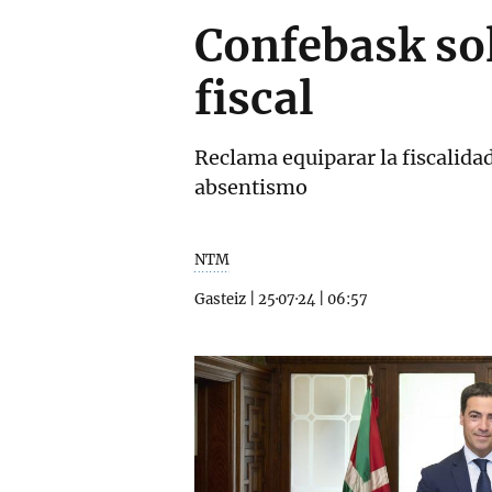
Confebask sol
fiscal
Reclama equiparar la fiscalida
absentismo
NTM
Gasteiz
|
25·07·24
|
06:57