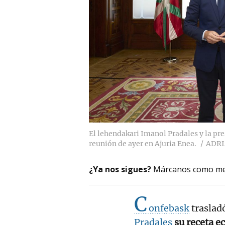
El lehendakari Imanol Pradales y la pr
reunión de ayer en Ajuria Enea.
ADRI
¿Ya nos sigues?
Márcanos como me
C
onfebask
traslad
Pradales
su receta e