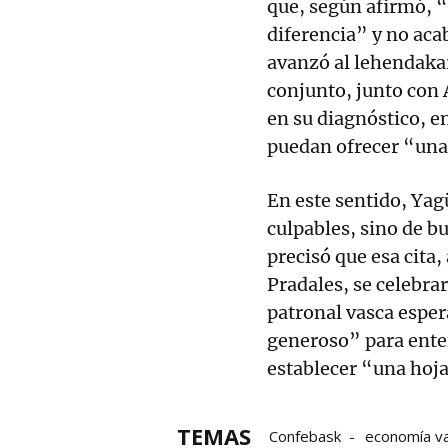
que, según afirmó, “
diferencia” y no aca
avanzó al lehendakar
conjunto, junto con 
en su diagnóstico, e
puedan ofrecer “una 
En este sentido, Yag
culpables, sino de b
precisó que esa cita,
Pradales, se celebrar
patronal vasca espe
generoso” para enten
establecer “una hoja
TEMAS
Confebask
economía v