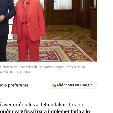
esidenta de Confebask, Tamara Yagüe, antes de la
AN RUIZ HIERRO
dio preferente
Añádenos en Google
ó ayer miércoles al lehendakari
Imanol
conómica y fiscal para implementarla a lo