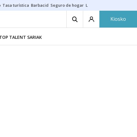
o
Tasa turística
Barbacid
Seguro de hogar
Lío Athletic-Osasuna
Mast
Kiosko
TOP TALENT SARIAK