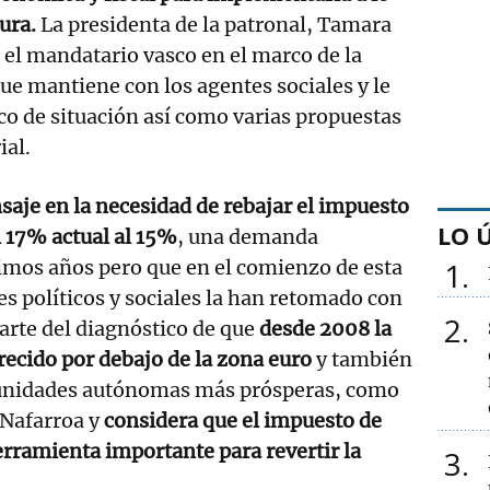
tura.
La presidenta de la patronal, Tamara
 el mandatario vasco en el marco de la
ue mantiene con los agentes sociales y le
co de situación así como varias propuestas
ial.
aje en la necesidad de rebajar el impuesto
LO 
 17% actual al 15%
, una demanda
timos años pero que en el comienzo de esta
1
es políticos y sociales la han retomado con
2
parte del diagnóstico de que
desde 2008 la
ecido por debajo de la zona euro
y también
munidades autónomas más prósperas, como
 Nafarroa y
considera que el impuesto de
rramienta importante para revertir la
3