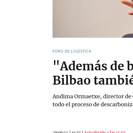
FORO DE LOGÍSTICA
"Además de ba
Bilbao tambi
Andima Ormaetxe, director de O
todo el proceso de descarboniz
28·06·24
|
11:37
|
Actualizado a las 11:57