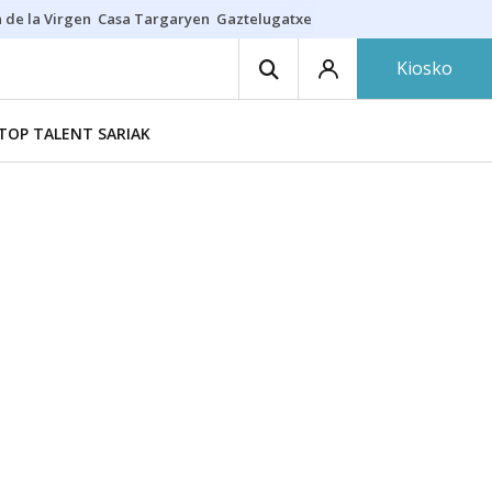
 de la Virgen
Casa Targaryen
Gaztelugatxe
Athletic
Aste Nagusia
C
Kiosko
TOP TALENT SARIAK