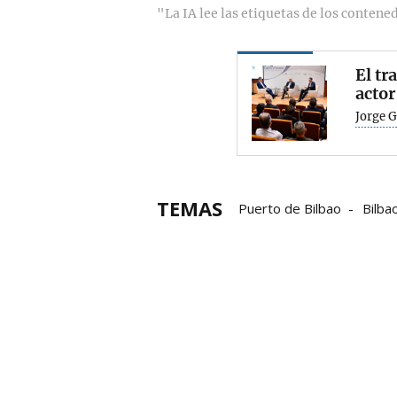
"La IA lee las etiquetas de los contene
El tr
actor
Jorge 
TEMAS
Puerto de Bilbao
Bilba
descarbonización
ener