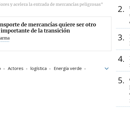
dores y acelera la entrada de mercancías peligrosas"
2
ansporte de mercancías quiere ser otro
 importante de la transición
3
Garma
4
o
Actores
logística
Energía verde
gías renovables
Foro Logística
5