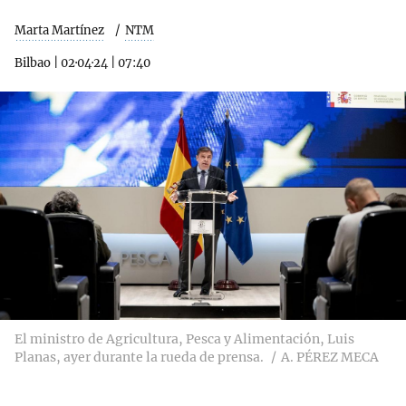
Marta Martínez
NTM
Bilbao
|
02·04·24
|
07:40
El ministro de Agricultura, Pesca y Alimentación, Luis
Planas, ayer durante la rueda de prensa.
A. PÉREZ MECA