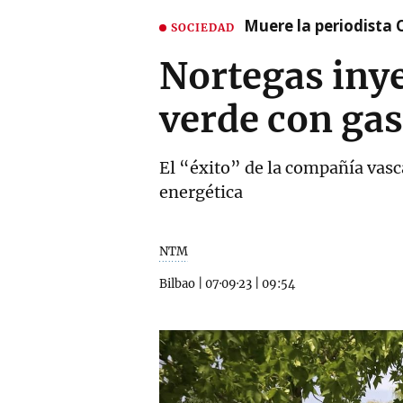
Muere la periodista 
SOCIEDAD
Nortegas iny
verde con gas
El “éxito” de la compañía vasca 
energética
NTM
Bilbao
|
07·09·23
|
09:54