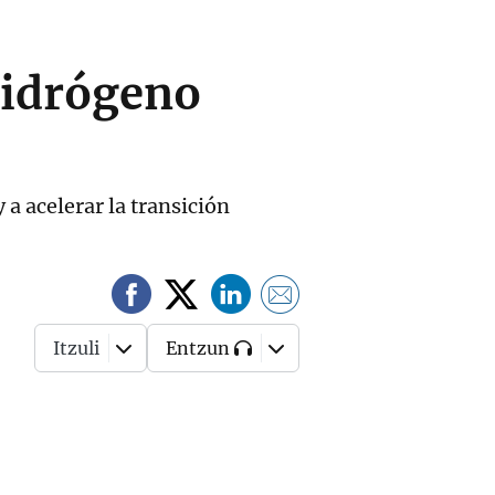
hidrógeno
 a acelerar la transición
Itzuli
Entzun