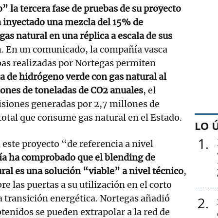
o” la tercera fase de pruebas de su proyecto
 inyectado una mezcla del 15% de
as natural en una réplica a escala de sus
n. En un comunicado, la compañía vasca
bas realizadas por Nortegas permiten
a de hidrógeno verde con gas natural al
lones de toneladas de CO2 anuales
, el
isiones generadas por 2,7 millones de
total que consume gas natural en el Estado.
LO 
1
 este proyecto “de referencia a nivel
ía ha comprobado que el blending de
ral es una solución “viable” a nivel técnico
,
abre las puertas a su utilización en el corto
la transición energética. Nortegas añadió
2
btenidos se pueden extrapolar a la red de