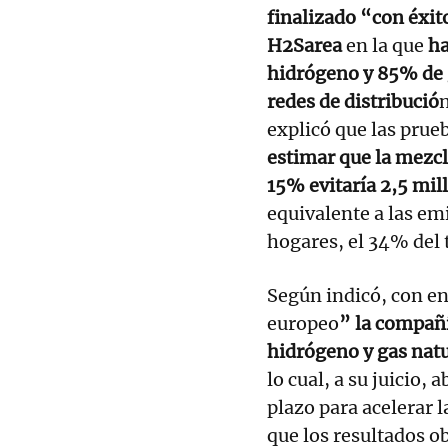
finalizado “con éxit
H2Sarea
en la que
ha
hidrógeno y 85% de g
redes de distribució
explicó que las prue
estimar que la mezcl
15% evitaría 2,5 mil
equivalente a las em
hogares, el 34% del 
Según indicó, con en
europeo
” la compañ
hidrógeno y gas natu
lo cual, a su juicio, 
plazo para acelerar 
que los resultados o