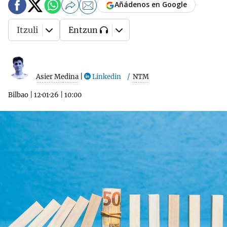
Añádenos en Google
Itzuli
Entzun
Asier Medina
|
Linkedin
NTM
Bilbao
|
12·01·26
|
10:00