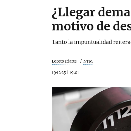
¿Llegar demas
motivo de de
Tanto la impuntualidad reitera
Loreto Iriarte
NTM
19·12·25
|
19:01