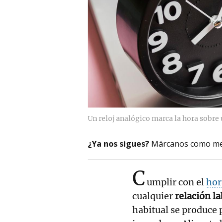
Un reloj analógico marca la hora sobre 
¿Ya nos sigues?
Márcanos como me
C
umplir con el
hor
cualquier
relación la
habitual se produce