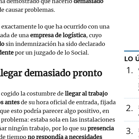
 ha demostrado que hacerlo
demasiado
e causar problemas.
 exactamente lo que ha ocurrido con una
ada de una
empresa de logística
, cuyo
do
sin indemnización ha sido declarado
dente
por un juzgado de lo Social.
LO 
1
llegar demasiado pronto
 cogido la costumbre de
llegar al trabajo
s antes
de su hora oficial de entrada, fijada
2
que esto podría parecer algo positivo, en
 problema: estaba sola en las instalaciones
ar ningún trabajo, por lo que su
presencia
3
 de tiempo
no respondía a necesidades