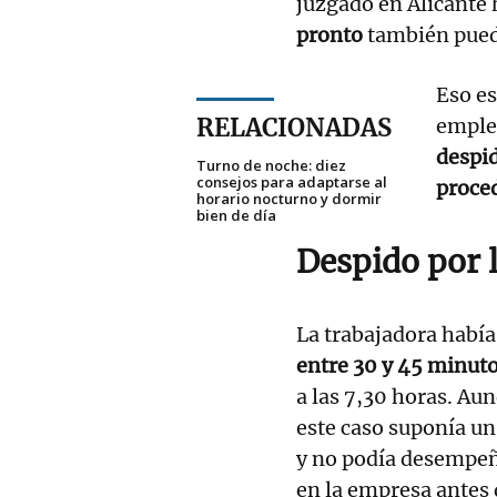
juzgado en Alicante
pronto
también pued
Eso es
RELACIONADAS
emple
despi
Turno de noche: diez
consejos para adaptarse al
proce
horario nocturno y dormir
bien de día
Despido por 
La trabajadora había
entre 30 y 45 minuto
a las 7,30 horas. Aun
este caso suponía un
y no podía desempeñ
en la empresa antes