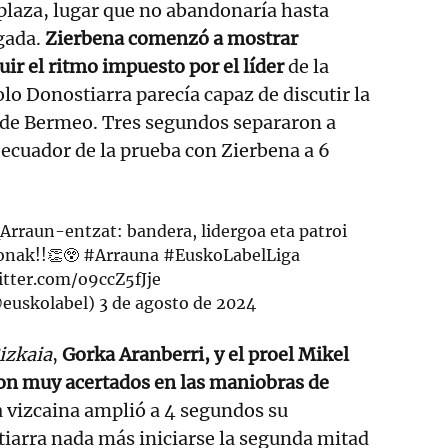
plaza, lugar que no abandonaría hasta
egada.
Zierbena comenzó a mostrar
uir el ritmo impuesto por el líder
de la
lo Donostiarra parecía capaz de discutir la
ra de Bermeo. Tres segundos separaron a
ecuador de la prueba con Zierbena a 6
Arraun
-entzat: bandera, lidergoa eta patroi
onak!!👏😲
#Arrauna
#EuskoLabelLiga
itter.com/o9ccZ5fJje
@euskolabel)
3 de agosto de 2024
izkaia
,
Gorka Aranberri, y el proel Mikel
on muy acertados en las maniobras de
a vizcaina amplió a 4 segundos su
iarra nada más iniciarse la segunda mitad