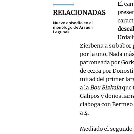
El ca
RELACIONADAS
presen
caract
Nuevo episodio en el
monólogo de Arraun
deseab
Lagunak
Urdaib
Zierbena a su babor p
por la uno. Nada más
patroneada por Gork
de cerca por Donostia
mitad del primer lar
a la
Bou Bizkaia
que 
Galipos y donostiarr
ciaboga con Bermeo 
a 4.
Mediado el segundo l