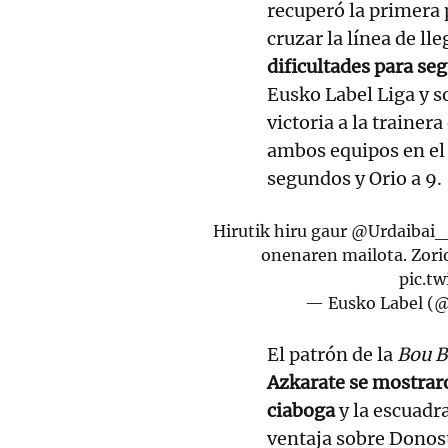
recuperó la primera 
cruzar la línea de ll
dificultades para seg
Eusko Label Liga y so
victoria a la traine
ambos equipos en el 
segundos y Orio a 9.
Hirutik hiru gaur
@Urdaibai_
onenaren mailota. Zori
pic.tw
— Eusko Label (
El patrón de la
Bou B
Azkarate se mostrar
ciaboga
y la escuadr
ventaja sobre Donost