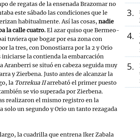
mpo de regatas de la ensenada Brazomar no
3
taba este sábado las condiciones que le
erizan habitualmente. Así las cosas,
nadie
a la calle cuatro.
El azar quiso que Bermeo-
4
ai tuviera que bogar por esa zona con
or la tres, con Donostiarra por la 2 y Orio
 iniciarse la contienda la embarcación
5
a Aranberri se situó en cabeza seguida muy
rra y Zierbena. Justo antes de alcanzar la
go, la
Torrekua II
arrebató el primer puesto
también se vio superada por Zierbena.
as realizaron el mismo registro en la
a solo un segundo y Orio un tanto rezagada
argo, la cuadrilla que entrena Iker Zabala