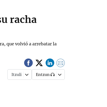
su racha
a, que volvió a arrebatar la
Itzuli
Entzun