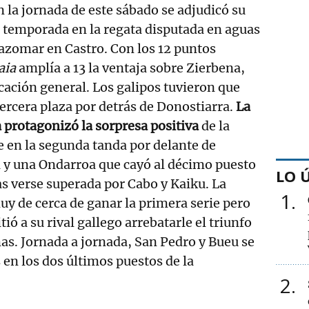
n la jornada de este sábado se adjudicó su
 temporada en la regata disputada en aguas
azomar en Castro. Con los 12 puntos
aia
amplía a 13 la ventaja sobre Zierbena,
icación general. Los galipos tuvieron que
ercera plaza por detrás de Donostiarra.
La
 protagonizó la sorpresa positiva
de la
 en la segunda tanda por delante de
 y una Ondarroa que cayó al décimo puesto
LO 
ras verse superada por Cabo y Kaiku. La
1
uy de cerca de ganar la primera serie pero
ió a su rival gallego arrebatarle el triunfo
as. Jornada a jornada, San Pedro y Bueu se
en los dos últimos puestos de la
2