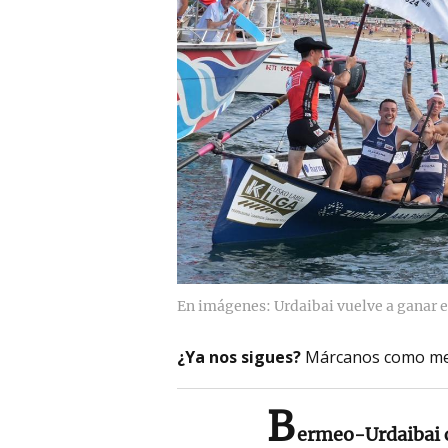
En imágenes: Urdaibai vuelve a ganar e
¿Ya nos sigues?
Márcanos como me
B
ermeo-Urdaibai c