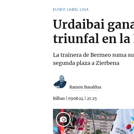
EUSKO LABEL LIGA
Urdaibai gana
triunfal en l
La trainera de Bermeo suma su 
segunda plaza a Zierbena
Ramon Basaldua
Bilbao
|
03·08·24
|
21:25
14