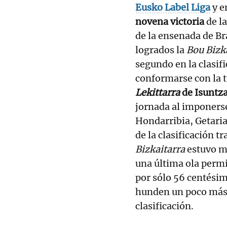
Eusko Label Liga
y e
novena victoria
de la
de la ensenada de Br
logrados la
Bou Bizk
segundo en la clasif
conformarse con la t
Lekittarra
de Isuntza
jornada al imponerse
Hondarribia, Getaria
de la clasificación t
Bizkaitarra
estuvo m
una última ola permit
por sólo 56 centésim
hunden un poco más 
clasificación.