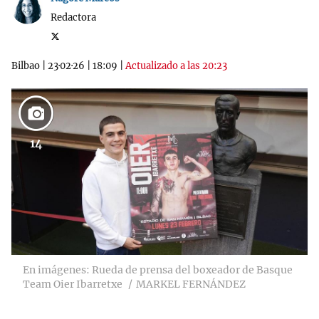
Redactora
Bilbao
|
23·02·26
|
18:09
|
Actualizado a las 20:23
14
En imágenes: Rueda de prensa del boxeador de Basque
Team Oier Ibarretxe
MARKEL FERNÁNDEZ