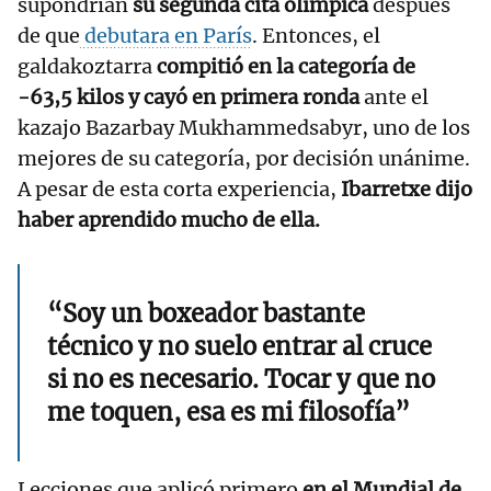
supondrían
su segunda cita olímpica
después
de que
debutara en París
. Entonces, el
galdakoztarra
compitió en la categoría de
-63,5 kilos y cayó en primera ronda
ante el
kazajo Bazarbay Mukhammedsabyr, uno de los
mejores de su categoría, por decisión unánime.
A pesar de esta corta experiencia,
Ibarretxe dijo
haber aprendido mucho de ella.
“Soy un boxeador bastante
técnico y no suelo entrar al cruce
si no es necesario. Tocar y que no
me toquen, esa es mi filosofía”
Lecciones que aplicó primero
en el Mundial de