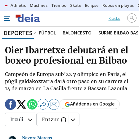
Athletic
Mastines
Tiempo
Skate
Eclipse
Robos en playas
Kiosko
DEPORTES
FÚTBOL
BALONCESTO
SURNE BILBAO BA
Oier Ibarretxe debutará en el
boxeo profesional en Bilbao
Campeón de Europa sub’22 y olímpico en París, el
púgil galdakoztarra dará otro paso en su carrera el
14 de marzo en La Casilla frente a Bassam Laaoula
Añádenos en Google
Itzuli
Entzun
Nagore Marcos