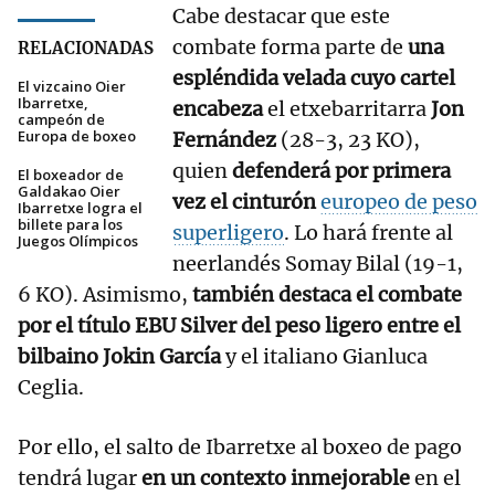
Cabe destacar que este
combate forma parte de
una
RELACIONADAS
espléndida velada cuyo cartel
El vizcaino Oier
Ibarretxe,
encabeza
el etxebarritarra
Jon
campeón de
Europa de boxeo
Fernández
(28-3, 23 KO),
quien
defenderá por primera
El boxeador de
Galdakao Oier
vez el cinturón
europeo de peso
Ibarretxe logra el
billete para los
superligero
. Lo hará frente al
Juegos Olímpicos
neerlandés Somay Bilal (19-1,
6 KO). Asimismo,
también destaca el combate
por el título EBU Silver del peso ligero entre el
bilbaino Jokin García
y el italiano Gianluca
Ceglia.
Por ello, el salto de Ibarretxe al boxeo de pago
tendrá lugar
en un contexto inmejorable
en el