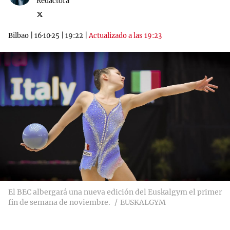
Redactora
Bilbao
|
16·10·25
|
19:22
|
Actualizado a las 19:23
El BEC albergará una nueva edición del Euskalgym el primer
fin de semana de noviembre.
EUSKALGYM