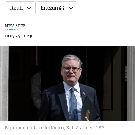
Itzuli
Entzun
NTM / EFE
19·07·25
|
10:30
El primer ministro británico, Keir Starmer
EP