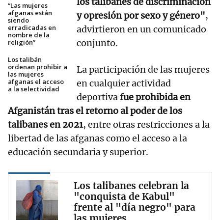
los talibanes de discriminación
“Las mujeres
afganas están
y opresión por sexo y género"
,
siendo
erradicadas en
advirtieron en un comunicado
nombre de la
conjunto.
religión”
Los talibán
ordenan prohibir a
La participación de las mujeres
las mujeres
afganas el acceso
en cualquier actividad
a la selectividad
deportiva
fue prohibida en
Afganistán tras el retorno al poder de los
talibanes en 2021
, entre otras restricciones a la
libertad de las afganas como el acceso a la
educación secundaria y superior.
Los talibanes celebran la
"conquista de Kabul"
frente al "día negro" para
las mujeres