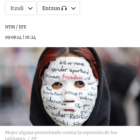
Itzuli
Entzun
NTM / EFE
09·08·24
|
16:24
Mujer afgana protestando contra la represión de los
talibanes
EP