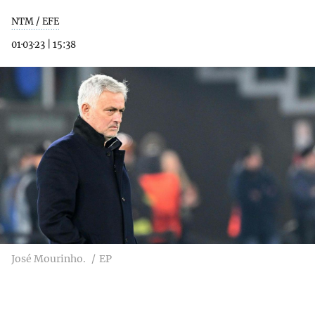
NTM / EFE
01·03·23
|
15:38
José Mourinho.
EP