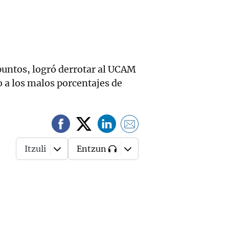
 puntos, logró derrotar al UCAM
 a los malos porcentajes de
Itzuli
Entzun