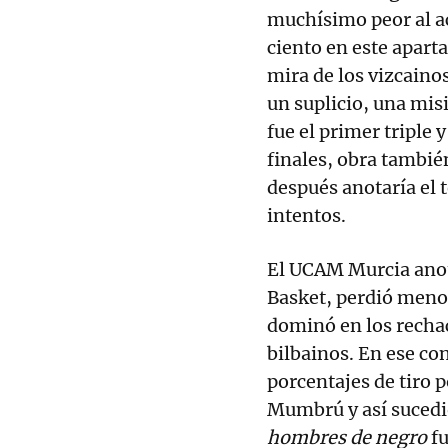
muchísimo peor al a
ciento en este apart
mira de los vizcainos
un suplicio, una mis
fue el primer triple 
finales, obra tambié
después anotaría el t
intentos.
El UCAM Murcia anot
Basket, perdió meno
dominó en los rechac
bilbainos. En ese co
porcentajes de tiro p
Mumbrú y así sucedió
hombres de negro
fu