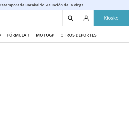
retemporada Barakaldo
Asunción de la Virgen
Casa Targaryen
Gazt
Kiosko
O
FÓRMULA 1
MOTOGP
OTROS DEPORTES