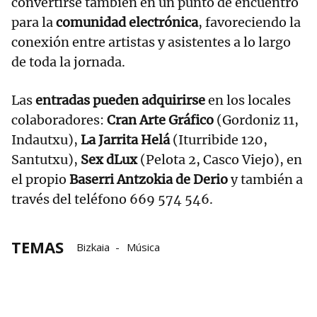
convertirse también en un punto de encuentro
para la
comunidad electrónica
, favoreciendo la
conexión entre artistas y asistentes a lo largo
de toda la jornada.
Las
entradas pueden adquirirse
en los locales
colaboradores:
Cran Arte Gráfico
(Gordoniz 11,
Indautxu),
La Jarrita Helá
(Iturribide 120,
Santutxu),
Sex dLux
(Pelota 2, Casco Viejo), en
el propio
Baserri Antzokia de Derio
y también a
través del teléfono 669 574 546.
TEMAS
Bizkaia
Música