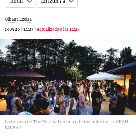
Itzuli
Entzun
Oihana Ezeiza
13·05·26
|
14:23
|
Actualizado a las 14:23
La terraza de The Festival en una edición anterior.
CRAN
BILBAO