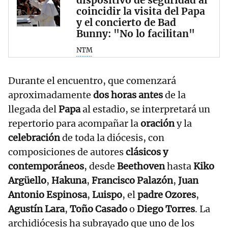
dispositivo de seguridad al
coincidir la visita del Papa
y el concierto de Bad
Bunny: "No lo facilitan"
NTM
Durante el encuentro, que comenzará
aproximadamente
dos horas antes
de la
llegada del
Papa
al estadio, se interpretará un
repertorio para acompañar la
oración
y la
celebración
de toda la diócesis, con
composiciones de autores
clásicos y
contemporáneos
, desde
Beethoven
hasta
Kiko
Argüello
,
Hakuna
,
Francisco Palazón
,
Juan
Antonio Espinosa
,
Luispo
, el
padre Ozores
,
Agustín Lara
,
Toño Casado
o
Diego Torres
. La
archidiócesis ha subrayado que uno de los