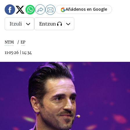
Añádenos en Google
Itzuli
Entzun
NTM
EP
11·05·26
|
14:34