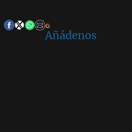
Añádenos
en
Google