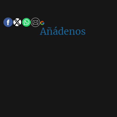
Añádenos
en
Google