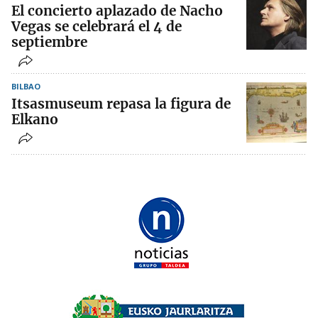
El concierto aplazado de Nacho
Vegas se celebrará el 4 de
septiembre
BILBAO
Itsasmuseum repasa la figura de
Elkano