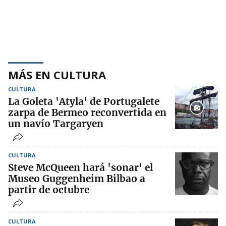
MÁS EN CULTURA
CULTURA
La Goleta 'Atyla' de Portugalete
zarpa de Bermeo reconvertida en
un navío Targaryen
CULTURA
Steve McQueen hará 'sonar' el
Museo Guggenheim Bilbao a
partir de octubre
CULTURA