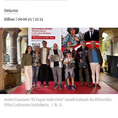
Deia.eus
Bilbao
|
09·06·25
|
21:21
Asier Casasen 'El lugar más vivo' lanak irabazi du Hilerriko
Film Laburren lehiaketa.
B. U.