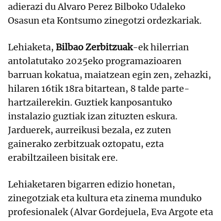
adierazi du Alvaro Perez Bilboko Udaleko
Osasun eta Kontsumo zinegotzi ordezkariak.
Lehiaketa,
Bilbao Zerbitzuak
-ek hilerrian
antolatutako 2025eko programazioaren
barruan kokatua, maiatzean egin zen, zehazki,
hilaren 16tik 18ra bitartean, 8 talde parte-
hartzailerekin. Guztiek kanposantuko
instalazio guztiak izan zituzten eskura.
Jarduerek, aurreikusi bezala, ez zuten
gainerako zerbitzuak oztopatu, ezta
erabiltzaileen bisitak ere.
Lehiaketaren bigarren edizio honetan,
zinegotziak eta kultura eta zinema munduko
profesionalek (Alvar Gordejuela, Eva Argote eta