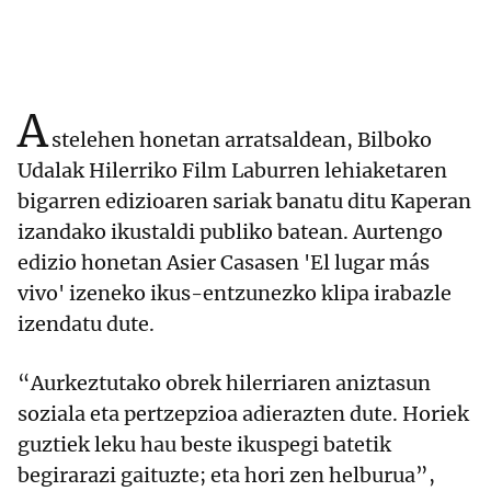
A
stelehen honetan arratsaldean, Bilboko
Udalak Hilerriko Film Laburren lehiaketaren
bigarren edizioaren sariak banatu ditu Kaperan
izandako ikustaldi publiko batean. Aurtengo
edizio honetan Asier Casasen 'El lugar más
vivo' izeneko ikus-entzunezko klipa irabazle
izendatu dute.
“Aurkeztutako obrek hilerriaren aniztasun
soziala eta pertzepzioa adierazten dute. Horiek
guztiek leku hau beste ikuspegi batetik
begirarazi gaituzte; eta hori zen helburua”,