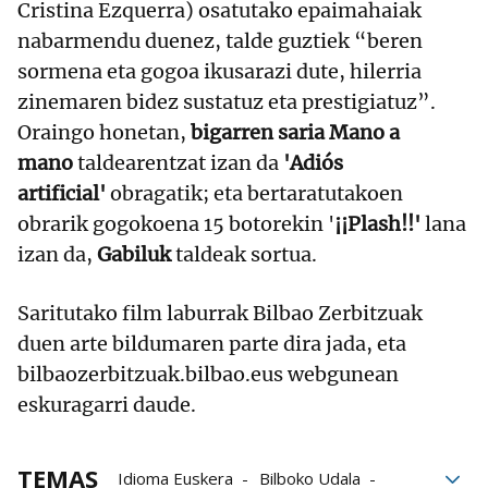
Cristina Ezquerra) osatutako epaimahaiak
nabarmendu duenez, talde guztiek “beren
sormena eta gogoa ikusarazi dute, hilerria
zinemaren bidez sustatuz eta prestigiatuz”.
Oraingo honetan,
bigarren saria Mano a
mano
taldearentzat izan da
'Adiós
artificial'
obragatik; eta bertaratutakoen
obrarik gogokoena 15 botorekin '
¡¡Plash!!'
lana
izan da,
Gabiluk
taldeak sortua.
Saritutako film laburrak Bilbao Zerbitzuak
duen arte bildumaren parte dira jada, eta
bilbaozerbitzuak.bilbao.eus webgunean
eskuragarri daude.
TEMAS
Idioma Euskera
Bilboko Udala