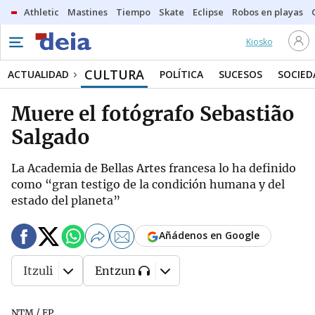
Athletic
Mastines
Tiempo
Skate
Eclipse
Robos en playas
Kiosko
CULTURA
ACTUALIDAD
POLÍTICA
SUCESOS
SOCIED
Muere el fotógrafo Sebastião
Salgado
La Academia de Bellas Artes francesa lo ha definido
como “gran testigo de la condición humana y del
estado del planeta”
Añádenos en Google
Itzuli
Entzun
NTM / EP