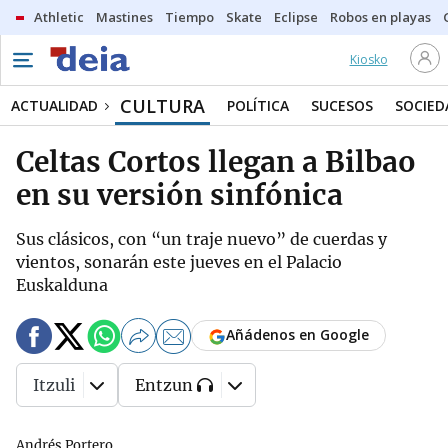
Athletic
Mastines
Tiempo
Skate
Eclipse
Robos en playas
Kiosko
CULTURA
ACTUALIDAD
POLÍTICA
SUCESOS
SOCIED
Celtas Cortos llegan a Bilbao
en su versión sinfónica
Sus clásicos, con “un traje nuevo” de cuerdas y
vientos, sonarán este jueves en el Palacio
Euskalduna
Añádenos en Google
Itzuli
Entzun
Andrés Portero