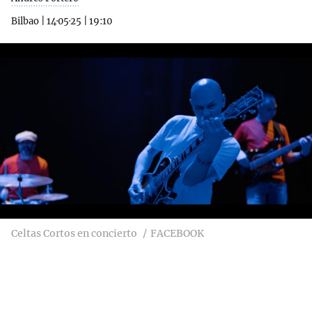
Bilbao
|
14·05·25
|
19:10
Celtas Cortos en concierto
FACEBOOK