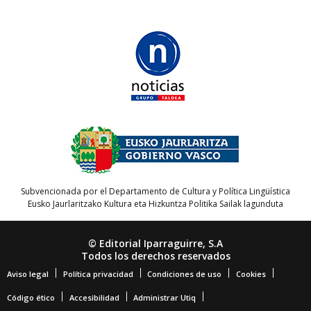
Subvencionada por el Departamento de Cultura y Política Lingüística
Eusko Jaurlaritzako Kultura eta Hizkuntza Politika Sailak lagunduta
© Editorial Iparraguirre, S.A
Todos los derechos reservados
Aviso legal
Política privacidad
Condiciones de uso
Cookies
Código ético
Accesibilidad
Administrar Utiq