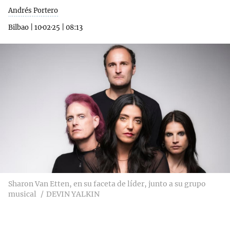
Andrés Portero
Bilbao
|
10·02·25
|
08:13
Sharon Van Etten, en su faceta de líder, junto a su grupo
musical
DEVIN YALKIN