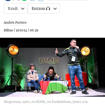
Itzuli
Entzun
Andrés Portero
Bilbao
|
30·10·24
|
06:39
Muguruza, ayer, en BIME, en Euskalduna, junto a la