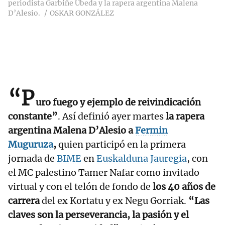
periodista Garbiñe Ubeda y la rapera argentina Malena
D’Alesio.
OSKAR GONZÁLEZ
“P
uro fuego y ejemplo de reivindicación
constante”
. Así definió ayer martes
la rapera
argentina Malena D’Alesio a
Fermin
Muguruza
,
quien participó en la primera
jornada de
BIME
en
Euskalduna Jauregia
, con
el MC palestino Tamer Nafar como invitado
virtual y con el telón de fondo de
los 40 años de
carrera
del ex Kortatu y ex Negu Gorriak.
“Las
claves son la perseverancia, la pasión y el