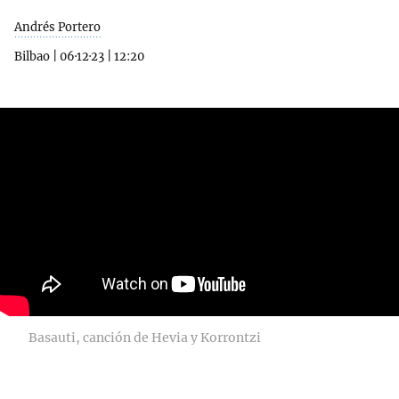
Andrés Portero
Bilbao
|
06·12·23
|
12:20
Basauti, canción de Hevia y Korrontzi