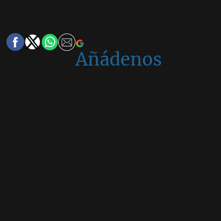
Añádenos
en
Google