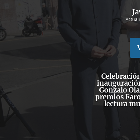
Ja
Actual
Celebración
inauguración
Gonzalo Olab
premios Farol
lectura mu