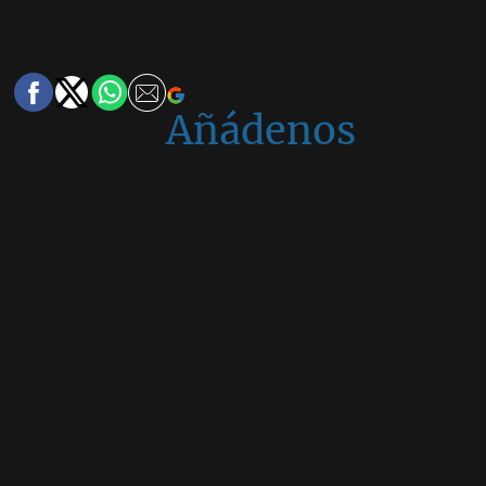
Añádenos
en
Google